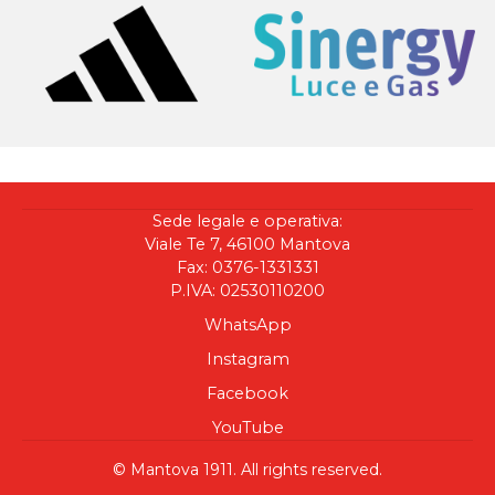
Sede legale e operativa:
Viale Te 7, 46100 Mantova
Fax: 0376-1331331
P.IVA: 02530110200
WhatsApp
Instagram
Facebook
YouTube
© Mantova 1911. All rights reserved.