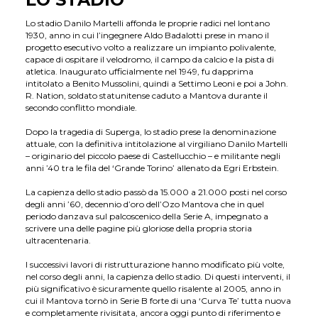
Lo stadio Danilo Martelli affonda le proprie radici nel lontano
1930, anno in cui l’ingegnere Aldo Badalotti prese in mano il
progetto esecutivo volto a realizzare un impianto polivalente,
capace di ospitare il velodromo, il campo da calcio e la pista di
atletica. Inaugurato ufficialmente nel 1949, fu dapprima
intitolato a Benito Mussolini, quindi a Settimo Leoni e poi a John.
R. Nation, soldato statunitense caduto a Mantova durante il
secondo conflitto mondiale.
Dopo la tragedia di Superga, lo stadio prese la denominazione
attuale, con la definitiva intitolazione al virgiliano Danilo Martelli
– originario del piccolo paese di Castellucchio – e militante negli
anni ’40 tra le fila del ‘Grande Torino’ allenato da Egri Erbstein.
La capienza dello stadio passò da 15.000 a 21.000 posti nel corso
degli anni ’60, decennio d’oro dell’Ozo Mantova che in quel
periodo danzava sul palcoscenico della Serie A, impegnato a
scrivere una delle pagine più gloriose della propria storia
ultracentenaria.
I successivi lavori di ristrutturazione hanno modificato più volte,
nel corso degli anni, la capienza dello stadio. Di questi interventi, il
più significativo è sicuramente quello risalente al 2005, anno in
cui il Mantova tornò in Serie B forte di una ‘Curva Te’ tutta nuova
e completamente rivisitata, ancora oggi punto di riferimento e