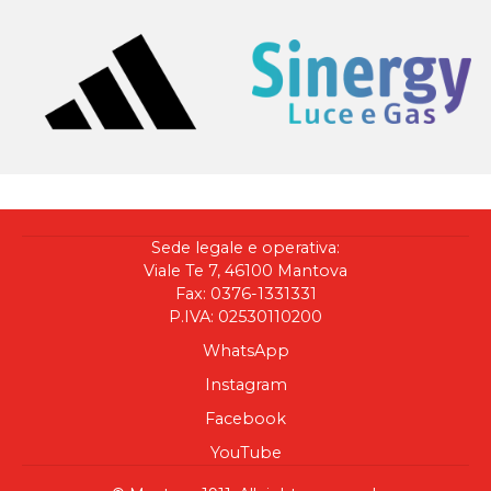
Sede legale e operativa:
Viale Te 7, 46100 Mantova
Fax: 0376-1331331
P.IVA: 02530110200
WhatsApp
Instagram
Facebook
YouTube