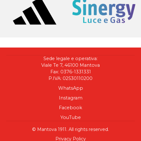
Sede legale e operativa:
Viale Te 7, 46100 Mantova
Fax: 0376-1331331
P.IVA: 02530110200
WhatsApp
Instagram
Facebook
YouTube
© Mantova 1911. All rights reserved.
Privacy Policy