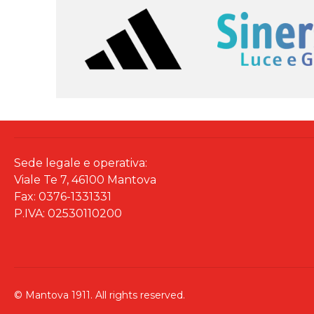
Sede legale e operativa:
Viale Te 7, 46100 Mantova
Fax: 0376-1331331
P.IVA: 02530110200
© Mantova 1911. All rights reserved.