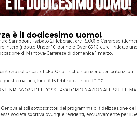
orza è il dodicesimo uomo!
tro Sampdoria (sabato 21 febbraio, ore 15.00) e Carrarese (dome
 euro intero (ridotto Under 16, donne e Over 65 10 euro - ridotto
 occasione di Mantova-Carrarese di domenica 1 marzo.
oint che sul circuito TicketOne, anche nei rivenditori autorizzati
ta mattina, lunedì 16 febbraio alle ore 10.00:
NE NR. 6/2026 DELL'OSSERVATORIO NAZIONALE SULLE MA
 di Genova ai soli sottoscrittori del programma di fidelizzazione d
tessa società sportiva ovunque residenti, esclusivamente per il Se