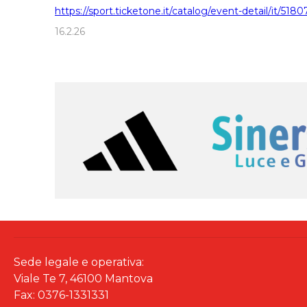
https://sport.ticketone.it/catalog/event-detail/it/
16.2.26
Sede legale e operativa:
Viale Te 7, 46100 Mantova
Fax: 0376-1331331