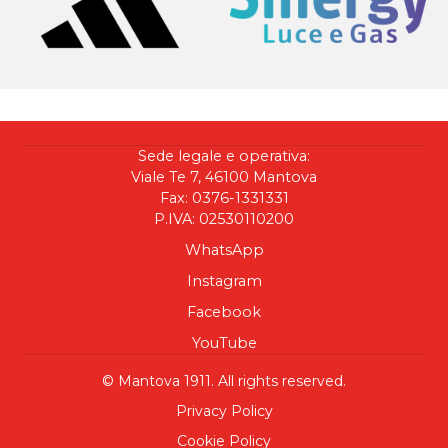
Sede legale e operativa:
Viale Te 7, 46100 Mantova
Fax: 0376-1331331
P.IVA: 02530110200
WhatsApp
Instagram
Facebook
YouTube
© Mantova 1911. All rights reserved.
Privacy Policy
Cookie Policy