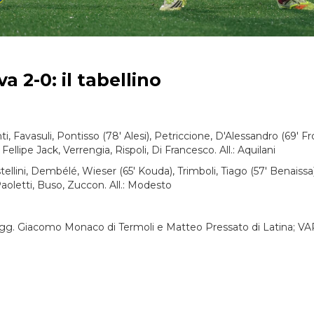
 2-0: il tabellino
 Favasuli, Pontisso (78' Alesi), Petriccione, D'Alessandro (69' Fro
Fellipe Jack, Verrengia, Rispoli, Di Francesco. All.: Aquilani
ellini, Dembélé, Wieser (65' Kouda), Trimboli, Tiago (57' Benaiss
Paoletti, Buso, Zuccon. All.: Modesto
i sigg. Giacomo Monaco di Termoli e Matteo Pressato di Latina; VA