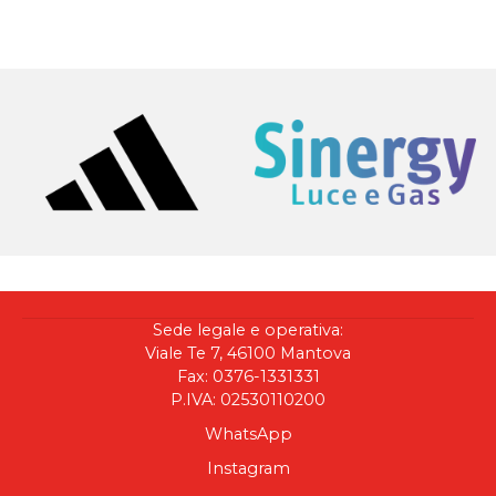
Sede legale e operativa:
Viale Te 7, 46100 Mantova
Fax: 0376-1331331
P.IVA: 02530110200
WhatsApp
Instagram