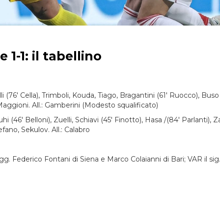
1-1: il tabellino
(76' Cella), Trimboli, Kouda, Tiago, Bragantini (61' Ruocco), Buso
 Maggioni. All.: Gamberini (Modesto squalificato)
(46' Belloni), Zuelli, Schiavi (45' Finotto), Hasa /(84' Parlanti), 
efano, Sekulov. All.: Calabro
 sigg. Federico Fontani di Siena e Marco Colaianni di Bari; VAR il s