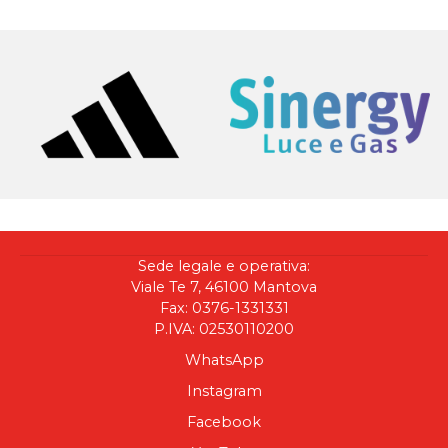
Sede legale e operativa:
Viale Te 7, 46100 Mantova
Fax: 0376-1331331
P.IVA: 02530110200
WhatsApp
Instagram
Facebook