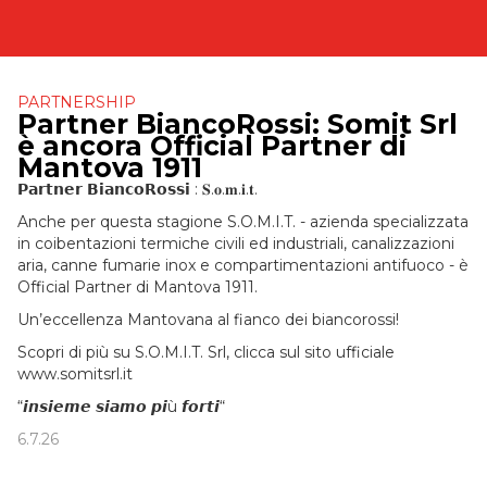
PARTNERSHIP
Partner BiancoRossi: Somit Srl
è ancora Official Partner di
Mantova 1911
𝗣𝗮𝗿𝘁𝗻𝗲𝗿 𝗕𝗶𝗮𝗻𝗰𝗼𝗥𝗼𝘀𝘀𝗶 : 𝐒.𝐨.𝐦.𝐢.𝐭.
Anche per questa stagione S.O.M.I.T. - azienda specializzata
in coibentazioni termiche civili ed industriali, canalizzazioni
aria, canne fumarie inox e compartimentazioni antifuoco - è
Official Partner di Mantova 1911.
Un’eccellenza Mantovana al fianco dei biancorossi!
Scopri di più su S.O.M.I.T. Srl, clicca sul sito ufficiale
www.somitsrl.it
“𝙞𝙣𝙨𝙞𝙚𝙢𝙚 𝙨𝙞𝙖𝙢𝙤 𝙥𝙞ù 𝙛𝙤𝙧𝙩𝙞“
6.7.26