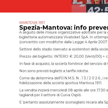
MANTOVA 1911
Spezia-Mantova: info preven
A seguito delle misure organizzative adottate per la g
biglietteria automatizzata Vivaticket SpA. In ottemp
(convertito con modifiche dalla Legge 4 Aprile 2007 
Settore dello stadio riservato ai sostenitori della s
Prezzo del biglietto: INTERO: €. 20,00 (Venti/00) + 
In fase di acquisto, la società fornitrice del servizio d
Non sono previsti biglietti a tariffa ridotta.
Come da determina dell’O.N.M.S. N . 1 3 / 2 0 2 6 , i 
fidelizzazione della società sportiva Mantova 1911.
La vendita inizierà mercoledì 08 aprile alle ore 17:30 
tagliandi per il settore di Curva Ospiti.
E ‘pertanto assolutamente sconsigliato recarsi alla Sp