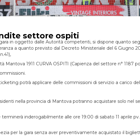
dite settore ospiti
ara in oggetto dalle Autorità competenti, si dispone quanto segue: 
eranza a quanto previsto dal Decreto Ministeriale del 6 Giugno 
n.41),
ocietà Mantova 1911 CURVA OSPITI (Capienza del settore n° 1187 po
commissioni.
i ticketing potrà applicare delle commissioni di servizio a carico de
residenti nella provincia di Mantova potranno acquistare solo nel s
e terminerà inderogabilmente alle ore 19:00 di sabato 11 aprile pv.
ezia per la gara senza aver preventivamente acquistato il bigliet