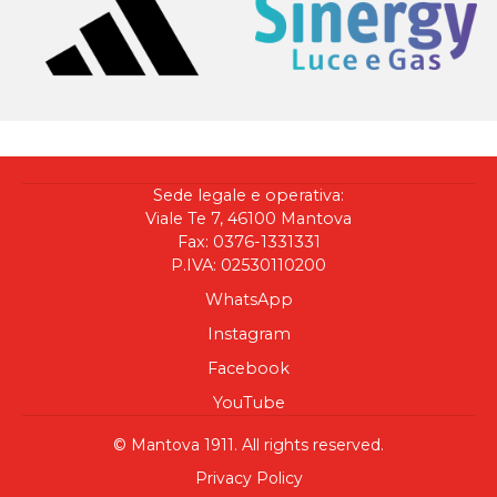
Sede legale e operativa:
Viale Te 7, 46100 Mantova
Fax: 0376-1331331
P.IVA: 02530110200
WhatsApp
Instagram
Facebook
YouTube
© Mantova 1911. All rights reserved.
Privacy Policy